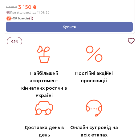
3 150
₴
4 450
₴
При відправці до 11.08.26
+157 бонусів
Купити
-
29
%
Найбільший
Постійні акційні
асортимент
пропозиції
кімнатних рослин в
Україні
Доставка день в
Онлайн супровід на
день
всіх етапах