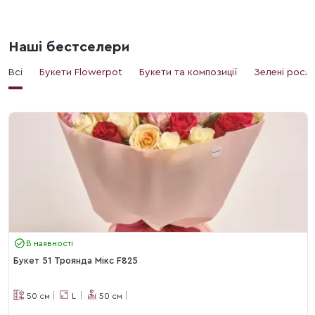
Наші бестселери
Всі
Букети Flowerpot
Букети та композиції
Зелені росл
В наявності
Букет 51 Троянда Мікс F825
50
см
L
50
см