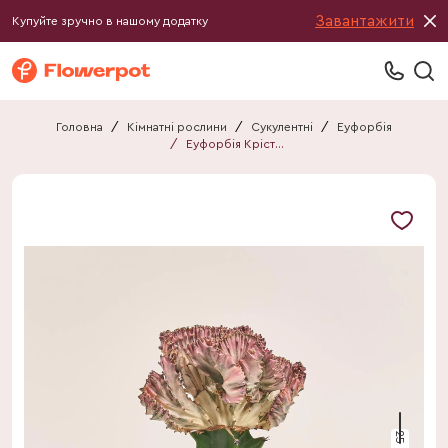
Завантажити
Купуйте зручно в нашому додатку
Головна
/
Кімнатні рослини
/
Сукулентні
/
Еуфорбія
/
Еуфорбія Крістата мікс
25 см