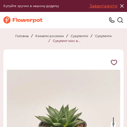
Завантажити
Купуйте зручно в нашому додатку
Головна
/
Кімнатні рослини
/
Сукулентні
/
Сукуленти
/
Сукулент мікс в кер.
15 см