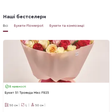
Наші бестселери
Всі
Букети Flowerpot
Букети та композиції
В наявності
Букет 51 Троянда Мікс F825
50
см
L
50
см