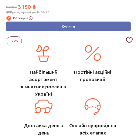
3 150
₴
4 450
₴
При відправці до 14.08.26
+157 бонусів
Купити
-
29
%
Найбільший
Постійні акційні
асортимент
пропозиції
кімнатних рослин в
Україні
Доставка день в
Онлайн супровід на
день
всіх етапах