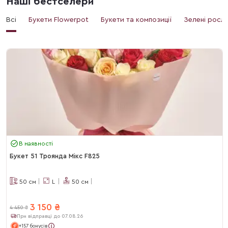
Наші бестселери
Всі
Букети Flowerpot
Букети та композиції
Зелені росл
В наявності
Букет 51 Троянда Мікс F825
50
см
L
50
см
3 150
₴
4 450
₴
При відправці до 07.08.26
+157 бонусів