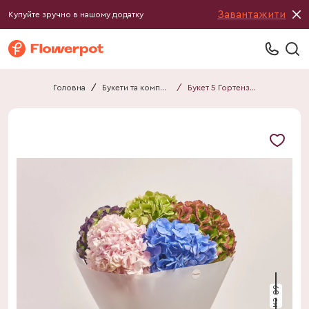
Завантажити
Купуйте зручно в нашому додатку
Головна
/
Букети та композиції
/
Букет 5 Гортензій Мікс Біколор F614
60 см