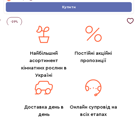
Купити
-
29
%
Найбільший
Постійні акційні
асортимент
пропозиції
кімнатних рослин в
Україні
Доставка день в
Онлайн супровід на
день
всіх етапах