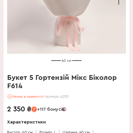
40 см
Букет 5 Гортензій Мікс Біколор
F614
Немає в наявності
Артикул:
42113
2 350
₴
+117 бонусів
Характеристики
Висота: 60 см
Розмір: L
Ширина: 40 см