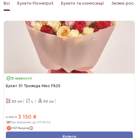
Всі
Букети Flowerpot
Букети та композиції
Зелені росл
В наявності
Букет 51 Троянда Мікс F825
50
см
L
50
см
3 150
₴
4 450
₴
При відправці до 07.08.26
+157 бонусів
Купити