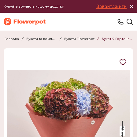
Завантажити
Купуйте зручно в нашому додатку
Головна
/
Букети та композиції
/
Букети Flowerpot
/
Букет 9 Гортензій Мікс F803
70 см