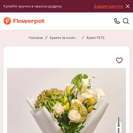
Завантажити
Купуйте зручно в нашому додатку
Головна
/
Букети та композиції
/
Букет F572
60 см