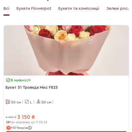
Всі
Букети Flowerpot
Букети та композиції
Зелені росл
В наявності
Букет 51 Троянда Мікс F825
50
см
L
50
см
3 150
₴
4 450
₴
При відправці до 11.08.26
+157 бонусів