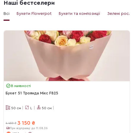
Наші бестселери
Всі
Букети Flowerpot
Букети та композиції
Зелені росл
В наявності
Букет 51 Троянда Мікс F825
50
см
L
50
см
3 150
₴
4 450
₴
При відправці до 11.08.26