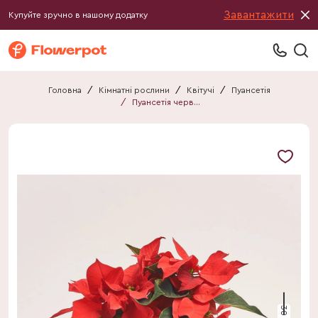
Завантажити
Купуйте зручно в нашому додатку
Головна
/
Кімнатні рослини
/
Квітучі
/
Пуансетія
/
Пуансетія червона
30 см