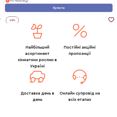
+157 бонусів
Купити
-
29
%
Найбільший
Постійні акційні
асортимент
пропозиції
кімнатних рослин в
Україні
Доставка день в
Онлайн супровід на
день
всіх етапах