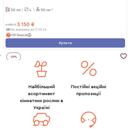
50
см
L
50
см
3 150
₴
4 450
₴
При відправці до 11.08.26
+157 бонусів
Купити
-
29
%
Найбільший
Постійні акційні
асортимент
пропозиції
кімнатних рослин в
Україні