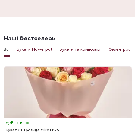
Наші бестселери
Всі
Букети Flowerpot
Букети та композиції
Зелені росл
В наявності
Букет 51 Троянда Мікс F825