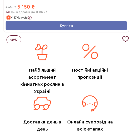
3 150
₴
4 450
₴
При відправці до 11.08.26
+157 бонусів
Купити
-
29
%
Найбільший
Постійні акційні
асортимент
пропозиції
кімнатних рослин в
Україні
Доставка день в
Онлайн супровід на
день
всіх етапах