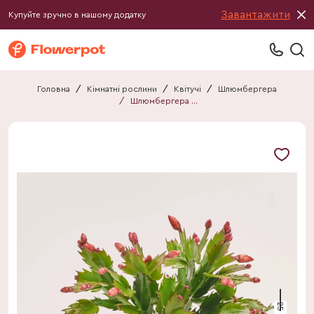
Завантажити
Купуйте зручно в нашому додатку
Головна
/
Кімнатні рослини
/
Квітучі
/
Шлюмбергера
/
Шлюмбергера мікс
25 см