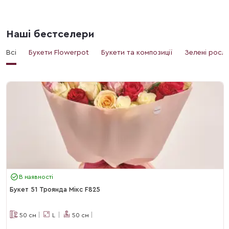
Наші бестселери
Всі
Букети Flowerpot
Букети та композиції
Зелені росл
В наявності
Букет 51 Троянда Мікс F825
50
см
L
50
см