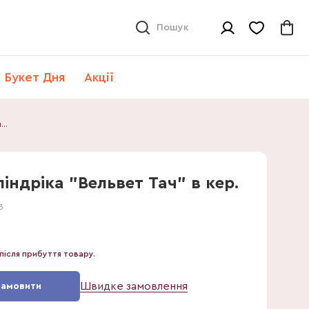
Пошук
Букет Дня
Акції
Сансевієрія Циліндріка "Вельвет Тач" в кер.
індріка "Вельвет Тач" в кер.
3
після прибуття товару.
Швидке замовлення
Замовити