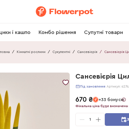
щики і кашпо
Комбо рішення
Супутні товари
ловна
/
Кімнатні рослини
/
Сукулентні
/
Сансевієрія
/
Сансевієрія Цил
Артикул:
4274
Під замовлення
670
₴
+33 бонуси
Фінальна ціна буде визначена 
1