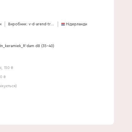
35 см
м
Виробник: v-d-arend-tropical
Нідерланди
_In_keramiek_R'dam d8 (35-40)
і
,
150
₴
0 ₴
кується)