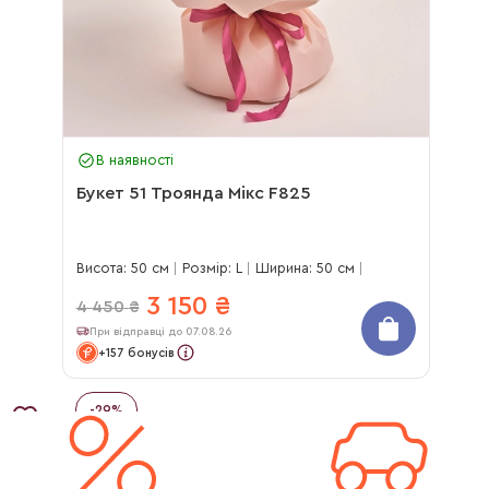
В наявності
Букет 51 Троянда Мікс F825
Висота: 50 см
Розмір: L
Ширина: 50 см
3 150
₴
4 450
₴
При відправці до 07.08.26
+157 бонусів
-
29
%