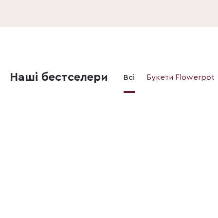
Наші бестселери
Всі
Букети Flowerpot