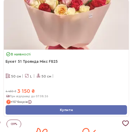
В наявності
Букет 51 Троянда Мікс F825
50
см
L
50
см
3 150
₴
4 450
₴
При відправці до 07.08.26
+157 бонусів
Купити
-
29
%