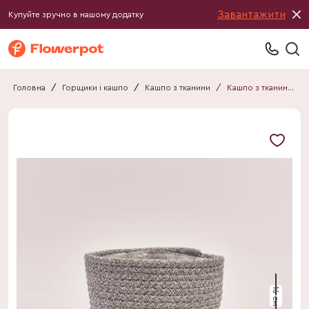
Завантажити
Купуйте зручно в нашому додатку
Головна
/
Горщики і кашпо
/
Кашпо з тканини
/
Кашпо з тканини 062116280101
16 см