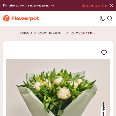
Завантажити
Купуйте зручно в нашому додатку
Головна
/
Букети та композиції
/
Букет Дуо з Півоній та Альстромерій F811
50 см