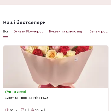
Наші бестселери
Всі
Букети Flowerpot
Букети та композиції
Зелені росл
В наявності
Букет 51 Троянда Мікс F825
50
см
L
50
см