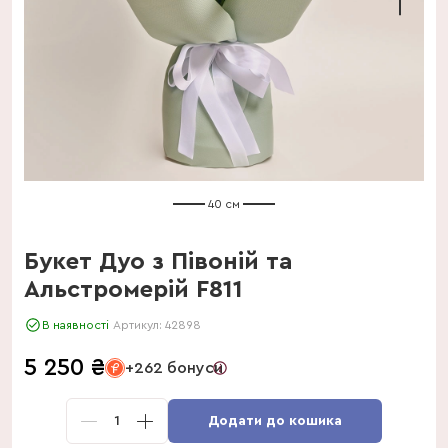
40 см
Букет Дуо з Півоній та
Альстромерій F811
В наявності
Артикул:
42898
5 250
₴
+262 бонуси
1
Додати до кошика