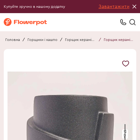
Завантажити
Купуйте зручно в нашому додатку
Головна
/
Горщики і кашпо
/
Горщик керамічний
/
Горщик керамічний Спейс Ікс перлина чорний
17 см