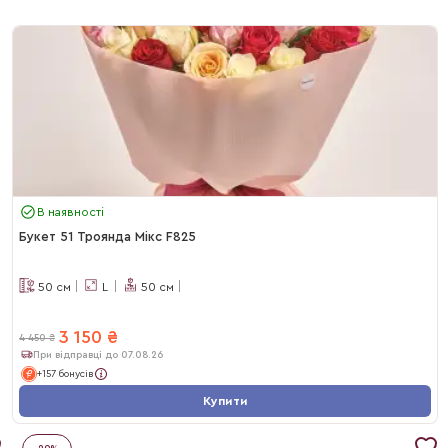
В наявності
Букет 51 Троянда Мікс F825
50
см
L
50
см
3 150
₴
4 450
₴
При відправці до 07.08.26
+157 бонусів
Купити