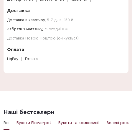
Доставка
Доставка в квартиру,
5-7 днів
,
150
₴
Забрати з магазину,
сьогодні 0 ₴
Доставка Новою Поштою (очікується)
Оплата
LiqPay
Готівка
Наші бестселери
Всі
Букети Flowerpot
Букети та композиції
Зелені росл