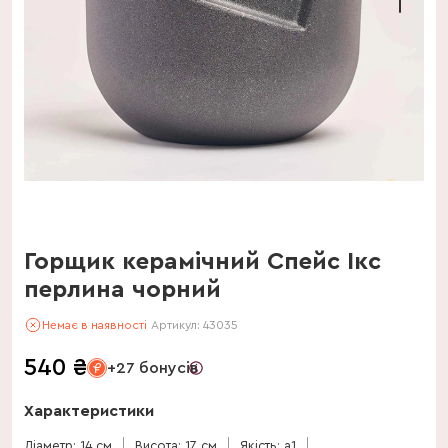
Горщик керамічний Спейс Ікс
перлина чорний
Немає в наявності
Артикул:
43035
540
₴
+27 бонусів
Характеристики
Діаметр: 14 см
Висота: 17 см
Якість: a1