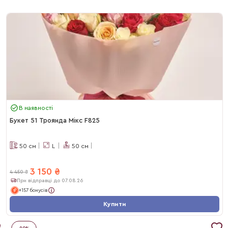
В наявності
Букет 51 Троянда Мікс F825
50
см
L
50
см
3 150
₴
4 450
₴
При відправці до 07.08.26
+157 бонусів
Купити