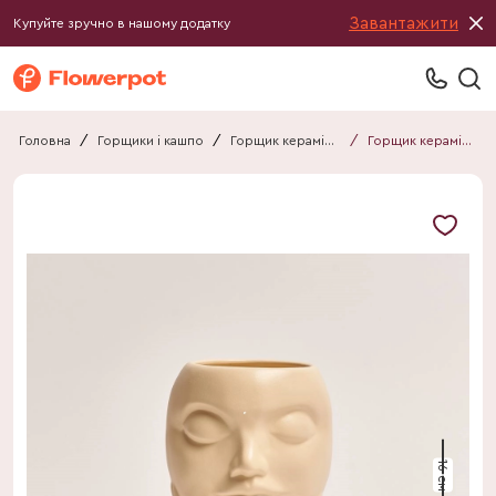
Завантажити
Купуйте зручно в нашому додатку
Головна
/
Горщики і кашпо
/
Горщик керамічний
/
Горщик керамічний Мрія мат беж
16 см