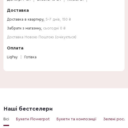
Доставка
Доставка в квартиру,
5-7 днів
,
150
₴
Забрати з магазину,
сьогодні 0 ₴
Доставка Новою Поштою (очікується)
Оплата
LiqPay
Готівка
Наші бестселери
Всі
Букети Flowerpot
Букети та композиції
Зелені росл