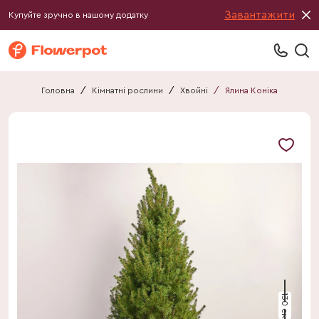
Завантажити
Купуйте зручно в нашому додатку
Головна
/
Кімнатні рослини
/
Хвойні
/
Ялина Коніка
130 см