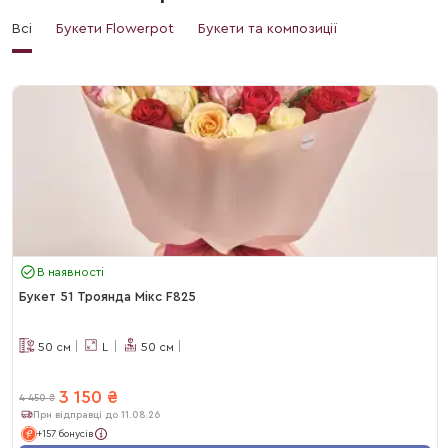
Всі
Букети Flowerpot
Букети та композиції
В наявності
Букет 51 Троянда Мікс F825
50
см
L
50
см
3 150
₴
4 450
₴
При відправці до 11.08.26
+157 бонусів