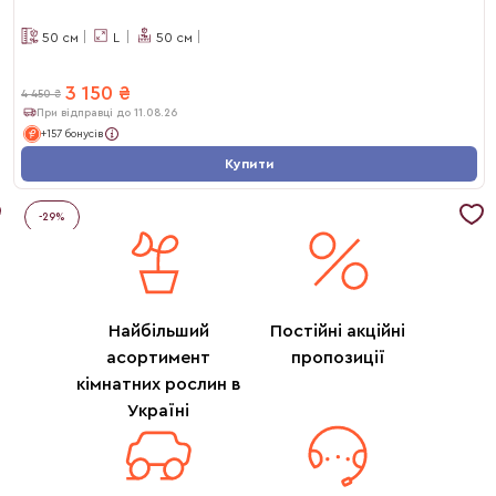
50
см
L
50
см
3 150
₴
4 450
₴
При відправці до 11.08.26
+157 бонусів
Купити
-
29
%
Найбільший
Постійні акційні
асортимент
пропозиції
кімнатних рослин в
Україні