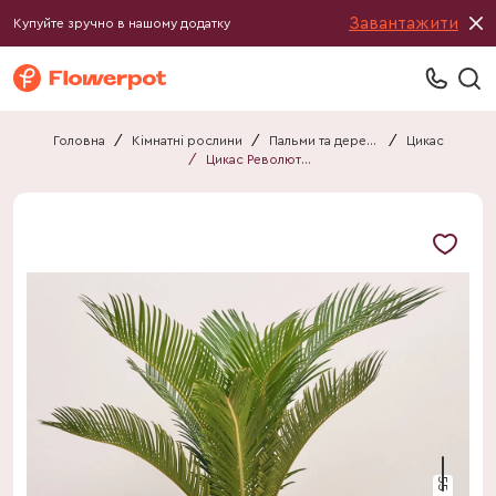
Завантажити
Купуйте зручно в нашому додатку
Головна
/
Кімнатні рослини
/
Пальми та дерева
/
Цикас
/
Цикас Революта в кер.
55 см