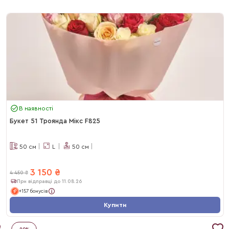
В наявності
Букет 51 Троянда Мікс F825
50
см
L
50
см
3 150
₴
4 450
₴
При відправці до 11.08.26
+157 бонусів
Купити