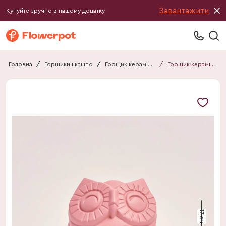
Завантажити
Купуйте зручно в нашому додатку
Головна
/
Горщики і кашпо
/
Горщик керамічний
/
Горщик керамічний Сова мат рожевий
17 см