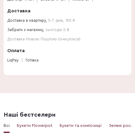
Доставка
Доставка в квартиру,
5-7 днів
,
150
₴
Забрати з магазину,
сьогодні 0 ₴
Доставка Новою Поштою (очікується)
Оплата
LiqPay
Готівка
Наші бестселери
Всі
Букети Flowerpot
Букети та композиції
Зелені росл