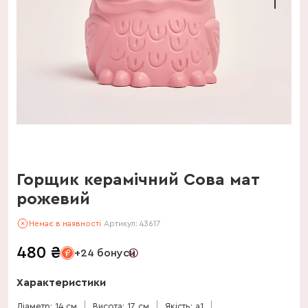
Горщик керамічний Сова мат
рожевий
Немає в наявності
Артикул:
43617
480
₴
+24 бонуси
Характеристики
Діаметр: 14 см
Висота: 17 см
Якість: a1