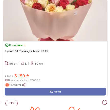
В наявності
Букет 51 Троянда Мікс F825
50
см
L
50
см
3 150
₴
4 450
₴
При відправці до 07.08.26
+157 бонусів
Купити
-
29
%