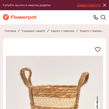
Завантажити
Купуйте зручно в нашому додатку
Головна
/
Горщики і кашпо
/
Кашпо з тканини
/
Кашпо з тканини 061918990101
18 см