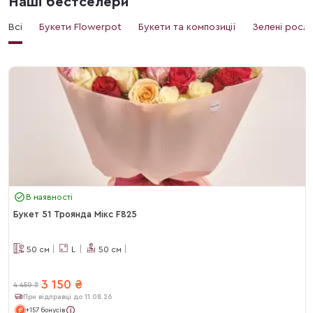
Наші бестселери
Всі
Букети Flowerpot
Букети та композиції
Зелені росл
В наявності
Букет 51 Троянда Мікс F825
50
см
L
50
см
3 150
₴
4 450
₴
При відправці до 11.08.26
+157 бонусів