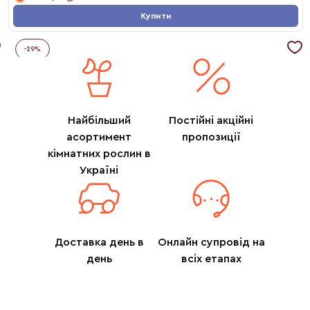
Купити
-
29
%
Найбільший
Постійні акційні
асортимент
пропозиції
кімнатних рослин в
Україні
Доставка день в
Онлайн супровід на
день
всіх етапах