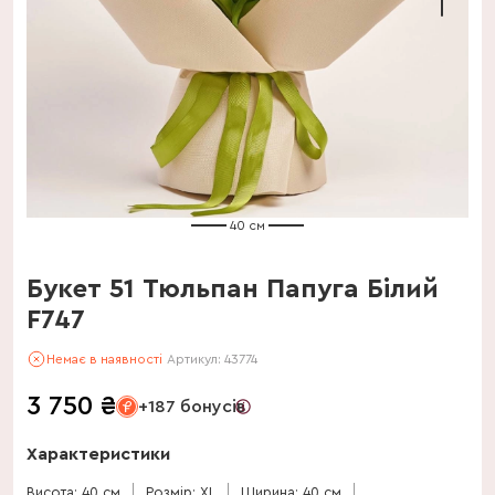
40 см
Букет 51 Тюльпан Папуга Білий
F747
Немає в наявності
Артикул:
43774
3 750
₴
+187 бонусів
Характеристики
Висота: 40 см
Розмір: XL
Ширина: 40 см