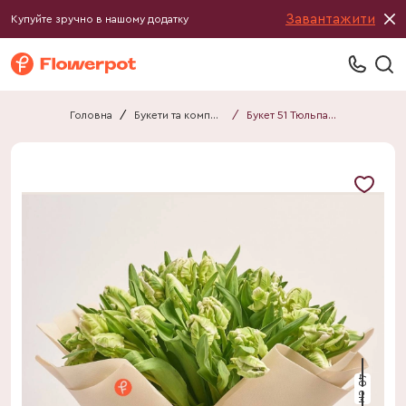
Завантажити
Купуйте зручно в нашому додатку
Головна
/
Букети та композиції
/
Букет 51 Тюльпан Папуга Білий F747
40 см