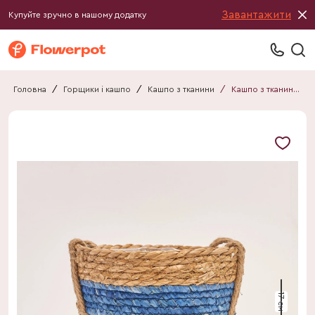
Завантажити
Купуйте зручно в нашому додатку
Головна
/
Горщики і кашпо
/
Кашпо з тканини
/
Кашпо з тканини 062217980101
17 см