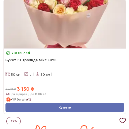
В наявності
Букет 51 Троянда Мікс F825
50
см
L
50
см
3 150
₴
4 450
₴
При відправці до 11.08.26
+157 бонусів
Купити
-
29
%