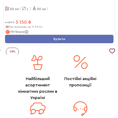
50
см
L
50
см
3 150
₴
4 450
₴
При відправці до 11.08.26
+157 бонусів
Купити
-
29
%
Найбільший
Постійні акційні
асортимент
пропозиції
кімнатних рослин в
Україні