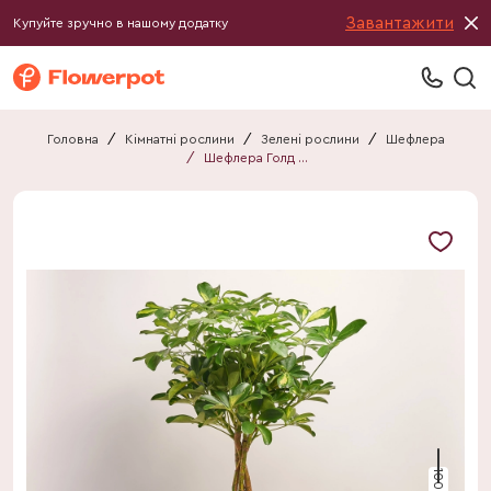
Завантажити
Купуйте зручно в нашому додатку
Головна
/
Кімнатні рослини
/
Зелені рослини
/
Шефлера
/
Шефлера Голд Капелла
100 см