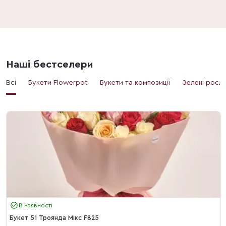
Наші бестселери
Всі
Букети Flowerpot
Букети та композиції
Зелені росл
В наявності
Букет 51 Троянда Мікс F825