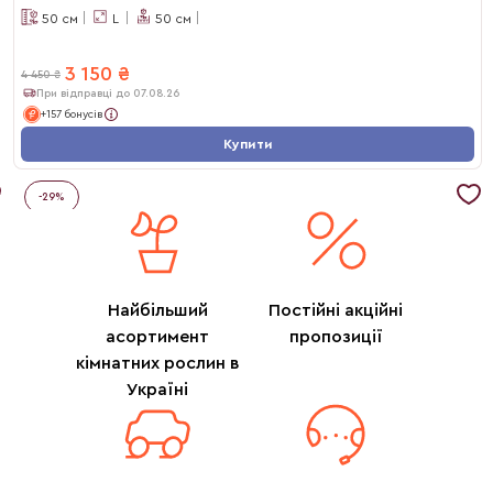
50
см
L
50
см
3 150
₴
4 450
₴
При відправці до 07.08.26
+157 бонусів
Купити
-
29
%
Найбільший
Постійні акційні
асортимент
пропозиції
кімнатних рослин в
Україні