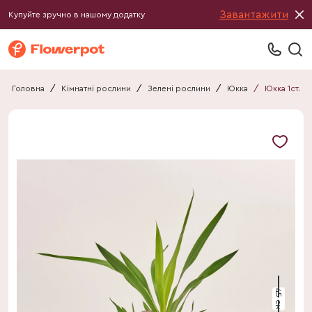
Завантажити
Купуйте зручно в нашому додатку
Головна
/
Кімнатні рослини
/
Зелені рослини
/
Юкка
/
Юкка 1ст.
45 см