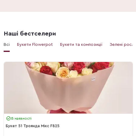
Наші бестселери
Всі
Букети Flowerpot
Букети та композиції
Зелені росл
В наявності
Букет 51 Троянда Мікс F825