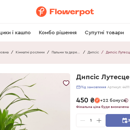
щики і кашпо
Комбо рішення
Супутні товари
ловна
/
Кімнатні рослини
/
Пальми та дерева
/
Дипсіс
/
Дипсіс Лутесце
Артикул:
44111
Під замовлення
450
₴
+22 бонуси
Фінальна ціна буде визначена 
1