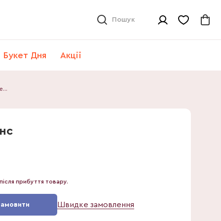
Пошук
Букет Дня
Акції
Дипсіс Лутесценс
нс
після прибуття товару.
Швидке замовлення
Замовити