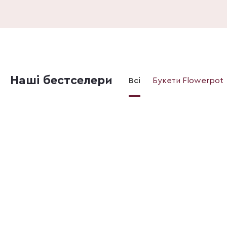
Наші бестселери
Всі
Букети Flowerpot