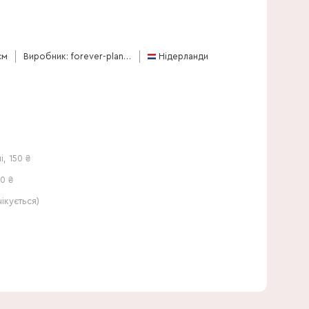
60 см
см
Виробник: forever-plants-group
Нідерланди
і
,
150
₴
0 ₴
кується)