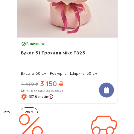
В наявності
Букет 51 Троянда Мікс F825
Висота: 50 см
Розмір: L
Ширина: 50 см
3 150
₴
4 450
₴
При відправці до 07.08.26
+157 бонусів
-
29
%