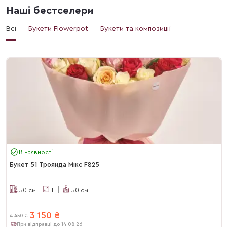
Наші бестселери
Всі
Букети Flowerpot
Букети та композиції
В наявності
Букет 51 Троянда Мікс F825
50
см
L
50
см
3 150
₴
4 450
₴
При відправці до 14.08.26