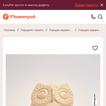
Завантажити
Купуйте зручно в нашому додатку
Головна
/
Горщики і кашпо
/
Горщик керамічний
/
Горщик керамічний Сова мат бежевий
17 см