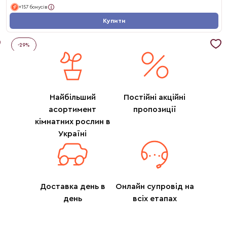
+157 бонусів
Купити
-
29
%
Найбільший
Постійні акційні
асортимент
пропозиції
кімнатних рослин в
Україні
Доставка день в
Онлайн супровід на
день
всіх етапах