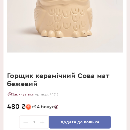
Горщик керамічний Сова мат
бежевий
Закінчується
Артикул:
44316
480
₴
+24 бонуси
1
Додати до кошика