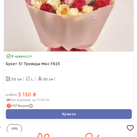
В наявності
Букет 51 Троянда Мікс F825
50
см
L
50
см
3 150
₴
4 450
₴
При відправці до 11.08.26
+157 бонусів
Купити
-
29
%