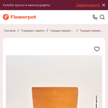
Завантажити
Купуйте зручно в нашому додатку
Головна
/
Горщики і кашпо
/
Горщик керамічний
/
Горщик керамічний Сонет
13 см