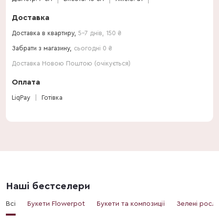
Доставка
Доставка в квартиру,
5-7 днів
,
150
₴
Забрати з магазину,
сьогодні 0 ₴
Доставка Новою Поштою (очікується)
Оплата
LiqPay
Готівка
Наші бестселери
Всі
Букети Flowerpot
Букети та композиції
Зелені росл