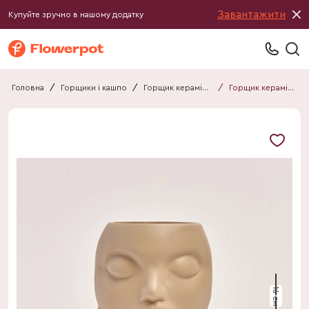
Завантажити
Купуйте зручно в нашому додатку
Головна
/
Горщики і кашпо
/
Горщик керамічний
/
Горщик керамічний Мрія перлина мокко
16 см