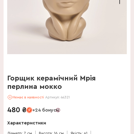
Горщик керамічний Мрія
перлина мокко
Немає в наявності
Артикул:
44321
480
₴
+24 бонуси
Характеристики
Діаметр: 7 см
Висота: 16 см
Якість: a1