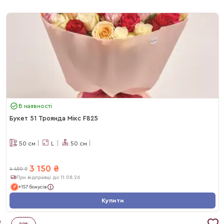
В наявності
Букет 51 Троянда Мікс F825
50
см
L
50
см
3 150
₴
4 450
₴
При відправці до 11.08.26
+157 бонусів
Купити