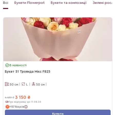
Всі
Букети Flowerpot
Букети та композиції
Зелені росл
В наявності
Букет 51 Троянда Мікс F825
50
см
L
50
см
3 150
₴
4 450
₴
При відправці до 11.08.26
+157 бонусів
Купити