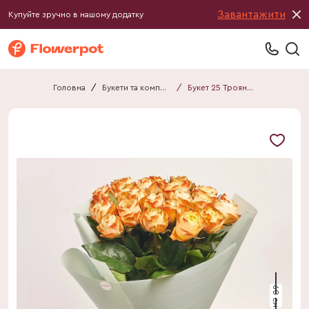
Завантажити
Купуйте зручно в нашому додатку
Головна
/
Букети та композиції
/
Букет 25 Троянд Карма F677
60 см