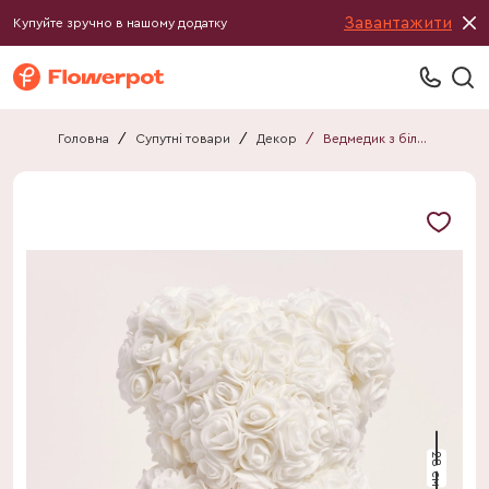
Завантажити
Купуйте зручно в нашому додатку
Головна
/
Супутні товари
/
Декор
/
Ведмедик з білих квітів
28 см