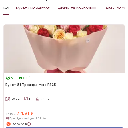
Всі
Букети Flowerpot
Букети та композиції
Зелені росл
В наявності
Букет 51 Троянда Мікс F825
50
см
L
50
см
3 150
₴
4 450
₴
При відправці до 11.08.26
+157 бонусів