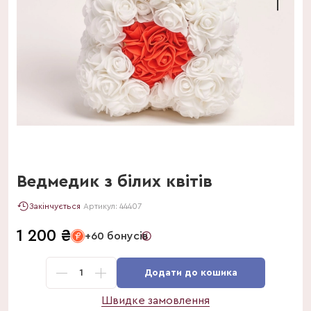
Ведмедик з білих квітів
Закінчується
Артикул:
44407
1 200
₴
+60 бонусів
1
Додати до кошика
Швидке замовлення