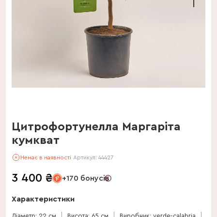
Цитрофортунелла Маргаріта
кумкват
Немає в наявності
Артикул:
44427
3 400
₴
+170 бонусів
Характеристики
Діаметр: 22 см
Висота: 65 см
Виробник: verde-calabria