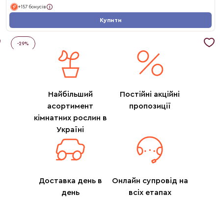
+157 бонусів
Купити
-
29
%
Найбільший
Постійні акційні
асортимент
пропозиції
кімнатних рослин в
Україні
Доставка день в
Онлайн супровід на
день
всіх етапах