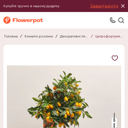
Завантажити
Купуйте зручно в нашому додатку
Головна
/
Кімнатні рослини
/
Декоративні плоди
/
Цитрофортунелла Маргаріта кумкват
65 см