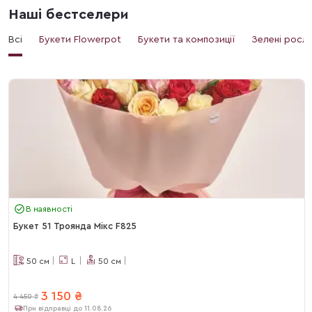
Наші бестселери
Всі
Букети Flowerpot
Букети та композиції
Зелені росл
В наявності
Букет 51 Троянда Мікс F825
50
см
L
50
см
3 150
₴
4 450
₴
При відправці до 11.08.26