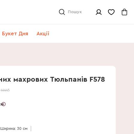
Пошук
Букет Дня
Акції
них махрових Тюльпанів F578
:
44445
си
Ширина: 30 см