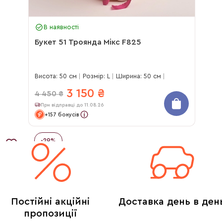
В наявності
Букет 51 Троянда Мікс F825
Висота: 50 см
Розмір: L
Ширина: 50 см
3 150
₴
4 450
₴
При відправці до 11.08.26
+157 бонусів
-
29
%
Постійні акційні
Доставка день в ден
пропозиції