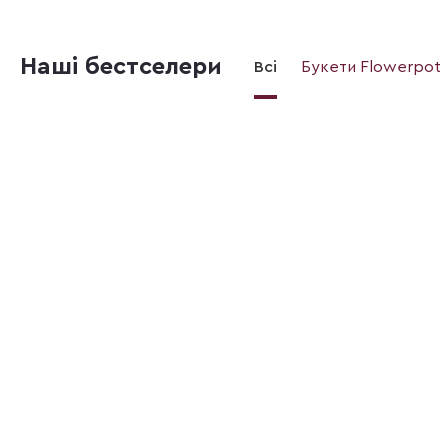
Наші бестселери
Всі
Букети Flowerpot