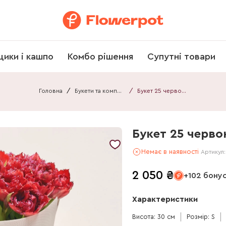
щики і кашпо
Комбо рішення
Супутні товари
Головна
/
Букети та композиції
/
Букет 25 червоних махрових Тюльпанів F578
Букет 25 черво
Немає в наявності
Артикул
2 050
₴
+102 бону
Характеристики
Висота: 30 см
Розмір: S