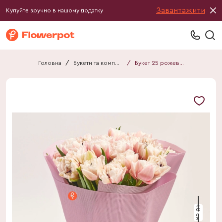
Завантажити
Купуйте зручно в нашому додатку
Головна
/
Букети та композиції
/
Букет 25 рожево-білих Тюльпанів F546
40 см