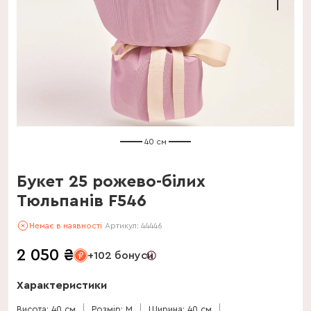
40 см
Букет 25 рожево-білих
Тюльпанів F546
Немає в наявності
Артикул:
44446
2 050
₴
+102 бонуси
Характеристики
Висота: 40 см
Розмір: M
Ширина: 40 см