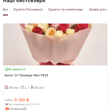
Наші бестселери
Всі
Букети Flowerpot
Букети та композиції
Зелені росл
В наявності
Букет 51 Троянда Мікс F825
50
см
L
50
см
3 150
₴
4 450
₴
При відправці до 11.08.26
+157 бонусів