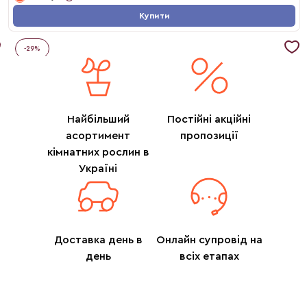
Купити
-
29
%
Найбільший
Постійні акційні
асортимент
пропозиції
кімнатних рослин в
Україні
Доставка день в
Онлайн супровід на
день
всіх етапах