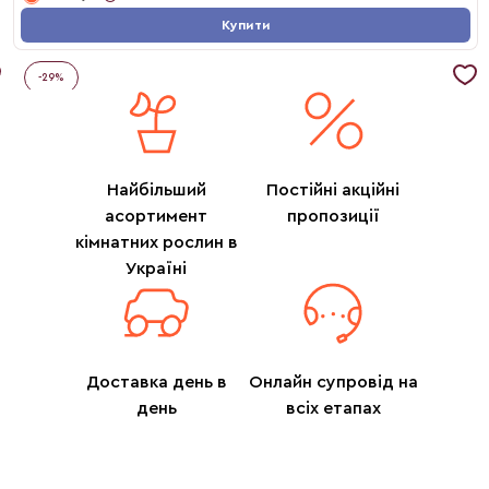
Купити
-
29
%
Найбільший
Постійні акційні
асортимент
пропозиції
кімнатних рослин в
Україні
Доставка день в
Онлайн супровід на
день
всіх етапах