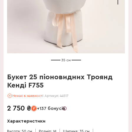
35 см
Букет 25 піоновидних Троянд
Кенді F755
Немає в наявності
Артикул:
44517
2 750
₴
+137 бонусів
Характеристики
Висота: 50 см
Розмір: M
Ширина: 35 см