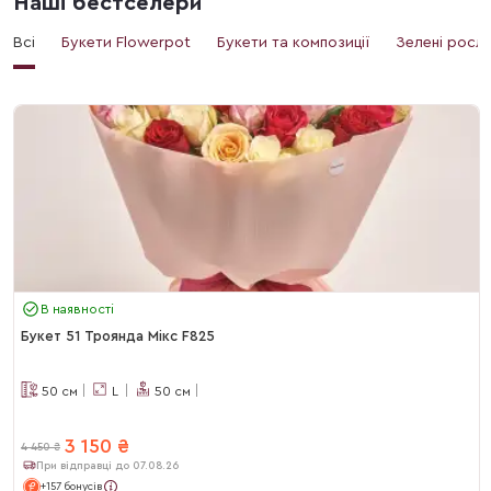
Наші бестселери
Всі
Букети Flowerpot
Букети та композиції
Зелені росл
В наявності
Букет 51 Троянда Мікс F825
50
см
L
50
см
3 150
₴
4 450
₴
При відправці до 07.08.26
+157 бонусів