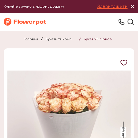
Завантажити
Купуйте зручно в нашому додатку
Головна
/
Букети та композиції
/
Букет 25 піоновидних Троянд Кенді F755
50 см