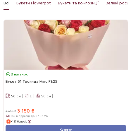
Всі
Букети Flowerpot
Букети та композиції
Зелені росл
В наявності
Букет 51 Троянда Мікс F825
50
см
L
50
см
3 150
₴
4 450
₴
При відправці до 07.08.26
+157 бонусів
Купити