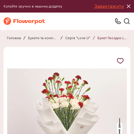
Завантажити
Купуйте зручно в нашому додатку
Головна
/
Букети та композиції
/
Серія "Love U"
/
Букет Гвоздик Love U F443
60 см