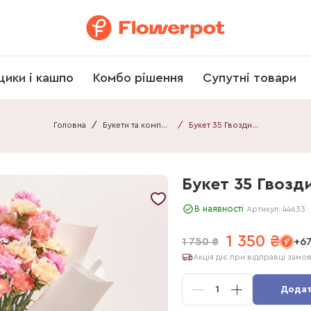
щики і кашпо
Комбо рішення
Супутні товари
Головна
/
Букети та композиції
/
Букет 35 Гвоздик Мікс F590
Букет 35 Гвозд
-
23
%
В наявності
Артикул:
44633
1 350
₴
1 750
₴
+67
Акція діє при відправці замо
1
Додат