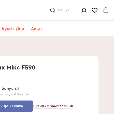
Пошук
Букет Дня
Акції
ик Мікс F590
-
23
%
 бонусів
влення до 11.08.2026
Швидке замовлення
и до кошика