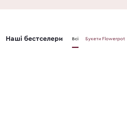
Наші бестселери
Всі
Букети Flowerpot