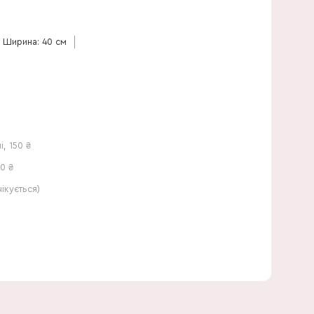
50 см
Ширина: 40 см
і
,
150
₴
0 ₴
кується)
40 см