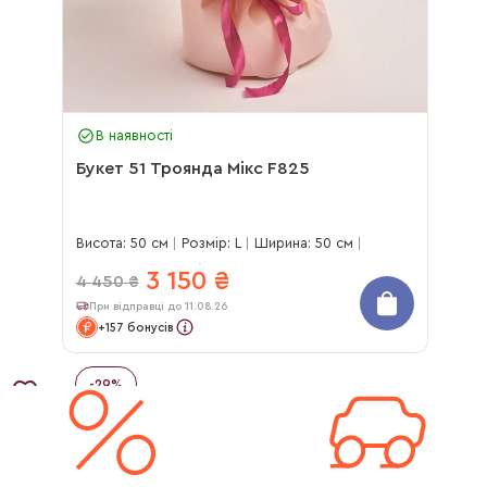
В наявності
Букет 51 Троянда Мікс F825
Висота: 50 см
Розмір: L
Ширина: 50 см
3 150
₴
4 450
₴
При відправці до 11.08.26
+157 бонусів
-
29
%