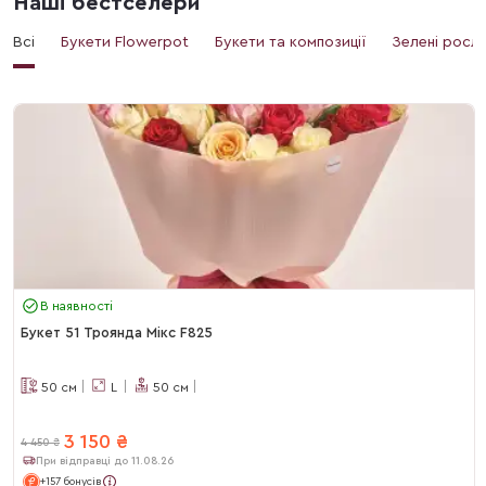
Наші бестселери
Всі
Букети Flowerpot
Букети та композиції
Зелені росл
В наявності
Букет 51 Троянда Мікс F825
50
см
L
50
см
3 150
₴
4 450
₴
При відправці до 11.08.26
+157 бонусів