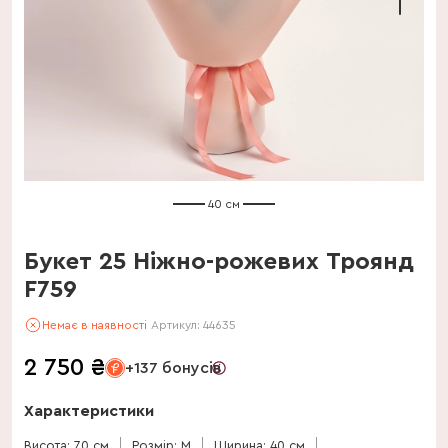
40 см
Букет 25 Ніжно-рожевих Троянд
F759
Немає в наявності
Артикул:
44635
2 750
₴
+137 бонусів
Характеристики
Висота: 70 см
Розмір: M
Ширина: 40 см