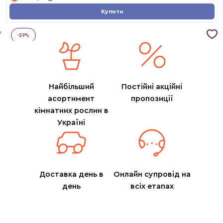
Купити
-
29
%
Найбільший
Постійні акційні
асортимент
пропозиції
кімнатних рослин в
Україні
Доставка день в
Онлайн супровід на
день
всіх етапах