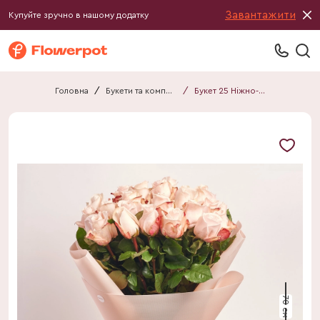
Завантажити
Купуйте зручно в нашому додатку
Головна
/
Букети та композиції
/
Букет 25 Ніжно-рожевих Троянд F759
70 см