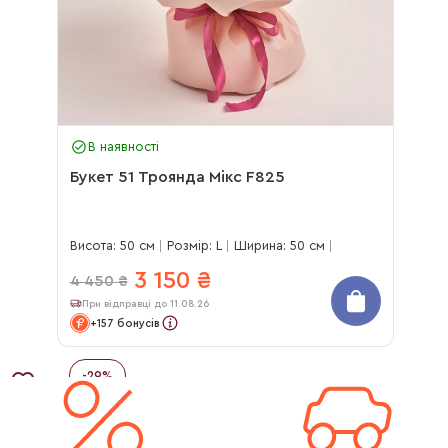
В наявності
Букет 51 Троянда Мікс F825
Висота: 50 см
Розмір: L
Ширина: 50 см
3 150
₴
4 450
₴
При відправці до 11.08.26
+157 бонусів
-
29
%