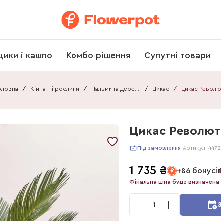
щики і кашпо
Комбо рішення
Супутні товари
оловна
/
Кімнатні рослини
/
Пальми та дерева
/
Цикас
/
Цикас Револю
Цикас Револют
Артикул:
4472
Під замовлення
1 735
₴
+86 бонусі
Фінальна ціна буде визначена 
1