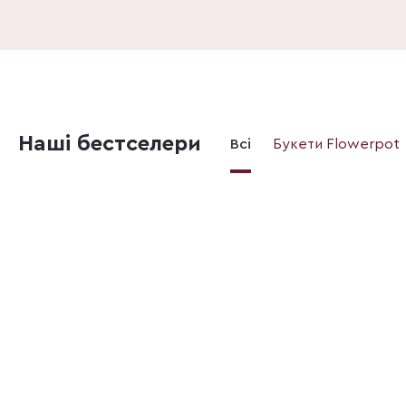
Наші бестселери
Всі
Букети Flowerpot