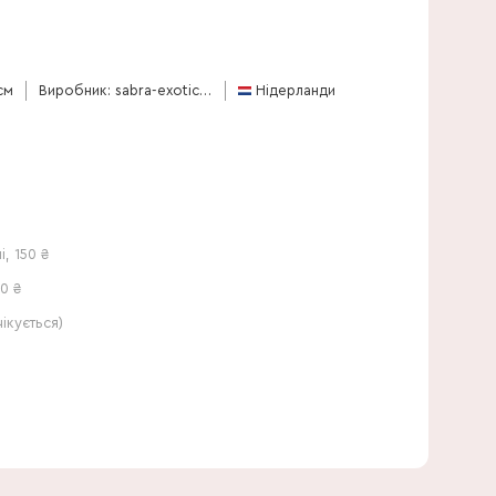
60 см
см
Виробник: sabra-exotics-bv
Нідерланди
і
,
150
₴
0 ₴
кується)