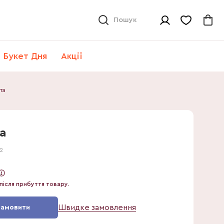
Пошук
Букет Дня
Акції
та
а
2
в
після прибуття товару.
Швидке замовлення
Замовити