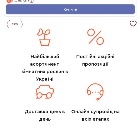
+157 бонусів
Купити
-
29
%
Найбільший
Постійні акційні
асортимент
пропозиції
кімнатних рослин в
Україні
Доставка день в
Онлайн супровід на
день
всіх етапах