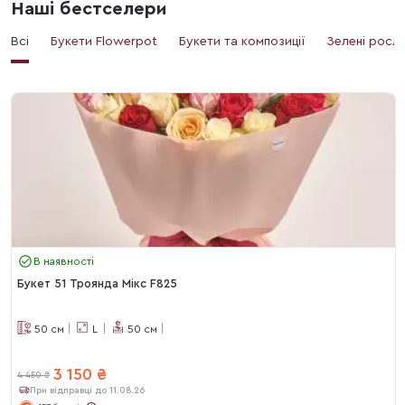
Наші бестселери
Всі
Букети Flowerpot
Букети та композиції
Зелені росл
В наявності
Букет 51 Троянда Мікс F825
50
см
L
50
см
3 150
₴
4 450
₴
При відправці до 11.08.26