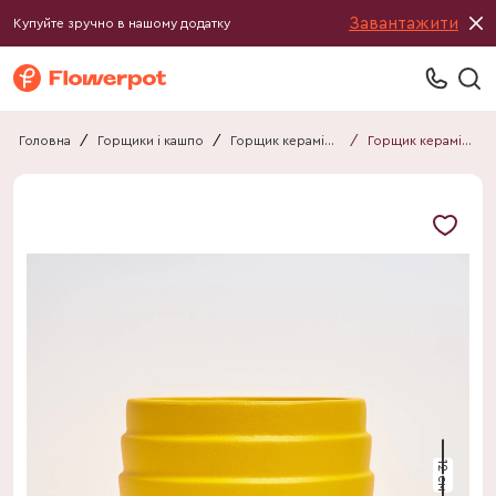
Завантажити
Купуйте зручно в нашому додатку
Головна
/
Горщики і кашпо
/
Горщик керамічний
/
Горщик керамічний Горизонталь мат янтар
12 см