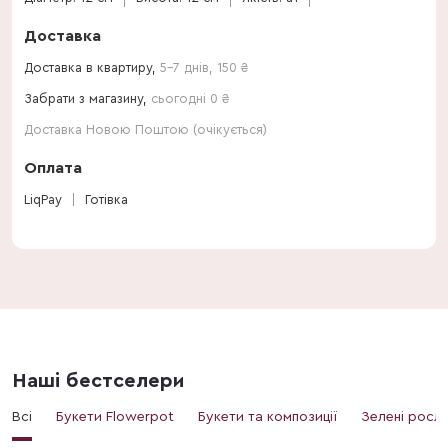
Доставка
Доставка в квартиру,
5-7 днів
,
150
₴
Забрати з магазину,
сьогодні 0 ₴
Доставка Новою Поштою (очікується)
Оплата
LiqPay
Готівка
Наші бестселери
Всі
Букети Flowerpot
Букети та композиції
Зелені росл