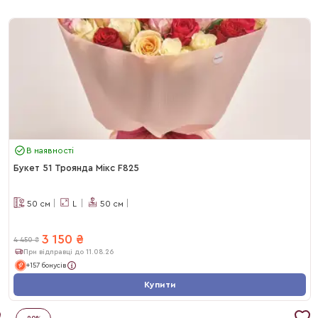
В наявності
Букет 51 Троянда Мікс F825
50
см
L
50
см
3 150
₴
4 450
₴
При відправці до 11.08.26
+157 бонусів
Купити