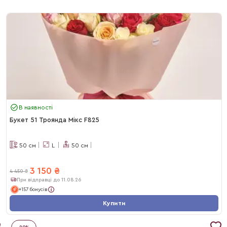
В наявності
Букет 51 Троянда Мікс F825
50
см
L
50
см
3 150
₴
4 450
₴
При відправці до 11.08.26
+157 бонусів
Купити