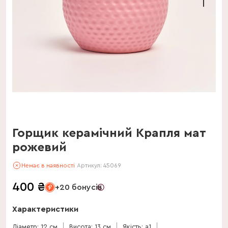
Горщик керамічний Крапля мат
рожевий
Немає в наявності
Артикул:
45069
400
₴
+20 бонусів
Характеристики
Діаметр: 12 см
Висота: 13 см
Якість: a1