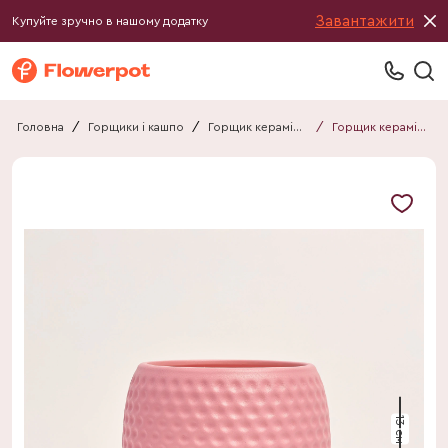
Завантажити
Купуйте зручно в нашому додатку
Головна
/
Горщики і кашпо
/
Горщик керамічний
/
Горщик керамічний Крапля мат рожевий
13 см