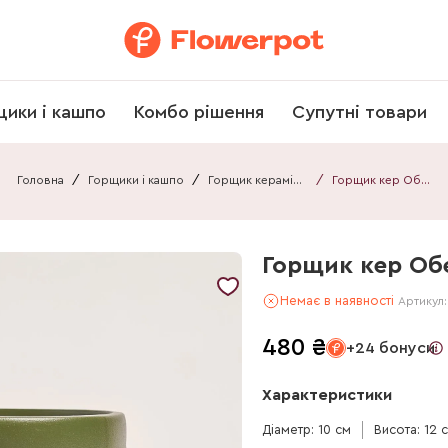
щики і кашпо
Комбо рішення
Супутні товари
Головна
/
Горщики і кашпо
/
Горщик керамічний
/
Горщик кер Оберт Горизонталь мат оливка
Горщик кер Об
Немає в наявності
Артикул
480
₴
+24 бонуси
Характеристики
Діаметр: 10 см
Висота: 12 