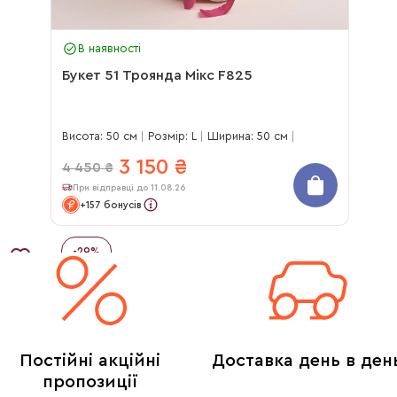
В наявності
Букет 51 Троянда Мікс F825
Висота: 50 см
Розмір: L
Ширина: 50 см
3 150
₴
4 450
₴
При відправці до 11.08.26
+157 бонусів
-
29
%
Постійні акційні
Доставка день в ден
пропозиції