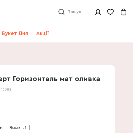
Пошук
Букет Дня
Акції
ерт Горизонталь мат оливка
:
45082
см
Якість: a1