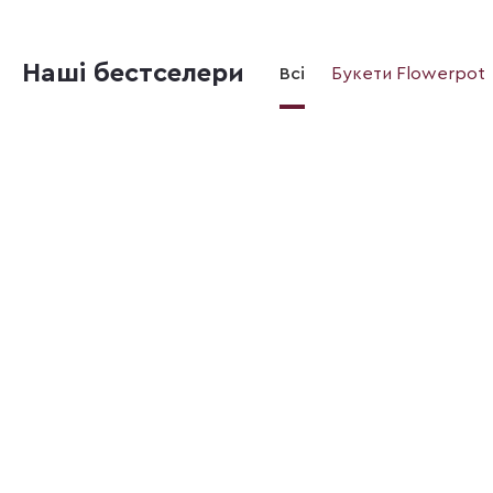
Наші бестселери
Всі
Букети Flowerpot