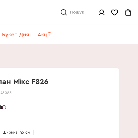
Пошук
Букет Дня
Акції
пан Мікс F826
:
45085
ів
Ширина: 45 см