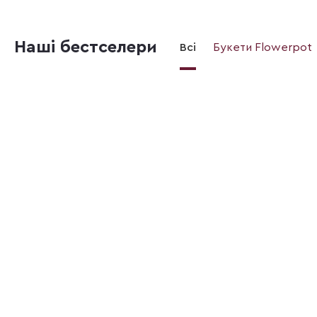
Наші бестселери
Всі
Букети Flowerpot