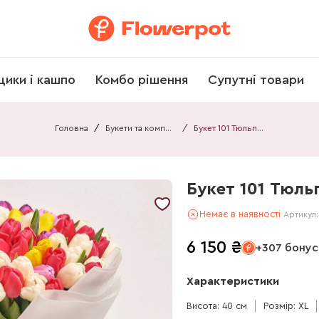
щики і кашпо
Комбо рішення
Супутні товари
Головна
/
Букети та композиції
/
Букет 101 Тюльпан Мікс F826
Букет 101 Тюль
Немає в наявності
Артикул
6 150
₴
+307 бонус
Характеристики
Висота: 40 см
Розмір: XL