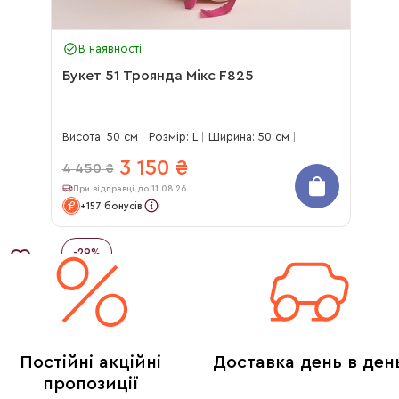
В наявності
Букет 51 Троянда Мікс F825
Висота: 50 см
Розмір: L
Ширина: 50 см
3 150
₴
4 450
₴
При відправці до 11.08.26
+157 бонусів
-
29
%
Постійні акційні
Доставка день в ден
пропозиції