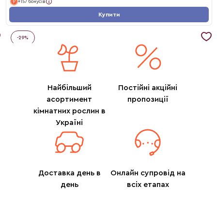
+157 бонусів
Купити
-
29
%
Найбільший
Постійні акційні
асортимент
пропозиції
кімнатних рослин в
Україні
Доставка день в
Онлайн супровід на
день
всіх етапах