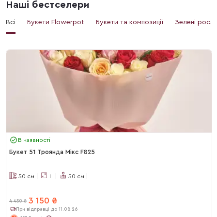
Наші бестселери
Всі
Букети Flowerpot
Букети та композиції
Зелені росл
В наявності
Букет 51 Троянда Мікс F825
50
см
L
50
см
3 150
₴
4 450
₴
При відправці до 11.08.26