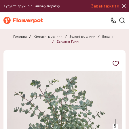
Завантажити
Купуйте зручно в нашому додатку
Головна
/
Кімнатні рослини
/
Зелені рослини
/
Евкаліпт
/
Евкаліпт Гунні
45 см