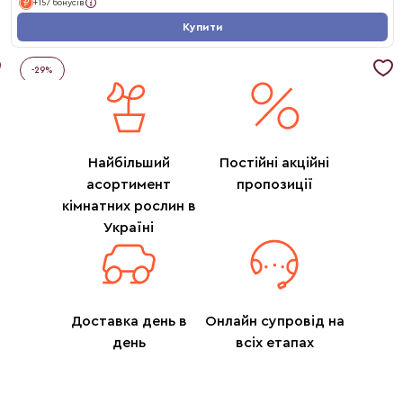
+157 бонусів
Купити
-
29
%
Найбільший
Постійні акційні
асортимент
пропозиції
кімнатних рослин в
Україні
Доставка день в
Онлайн супровід на
день
всіх етапах