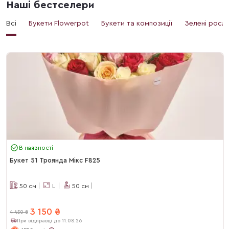
Наші бестселери
Всі
Букети Flowerpot
Букети та композиції
Зелені росл
В наявності
Букет 51 Троянда Мікс F825
50
см
L
50
см
3 150
₴
4 450
₴
При відправці до 11.08.26