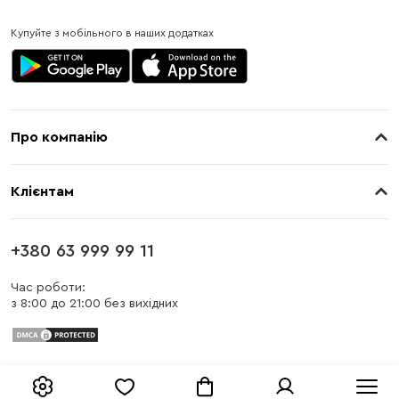
Купуйте з мобільного в наших додатках
Про компанію
Про нас
Клієнтам
Контакти
Доставка
Магазини
+380 63 999 99 11
Оплата
Блог
Час роботи:
з 8:00 до 21:00 без вихідних
Бонусна програма
Заміна та повернення
Публічна оферта