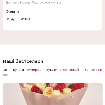
Доставка Новою Поштою (очікується)
Оплата
LiqPay
Готівка
Наші бестселери
Всі
Букети Flowerpot
Букети та композиції
Зелені росл