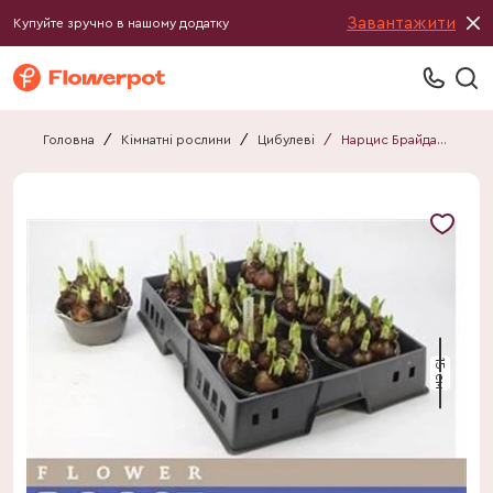
Завантажити
Купуйте зручно в нашому додатку
Головна
/
Кімнатні рослини
/
Цибулеві
/
Нарцис Брайдал Краун
15 см