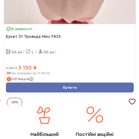
В наявності
Букет 51 Троянда Мікс F825
50
см
L
50
см
3 150
₴
4 450
₴
При відправці до 11.08.26
+157 бонусів
Купити
-
29
%
Найбільший
Постійні акційні