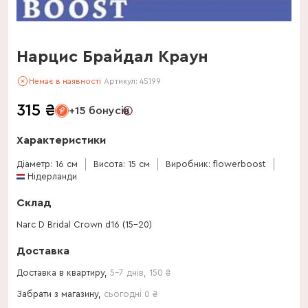
Нарцис Брайдал Краун
Немає в наявності
Артикул:
45199
315
₴
+15 бонусів
Характеристики
Діаметр: 16 см
Висота: 15 см
Виробник: flowerboost
Нідерланди
Склад
Narc D Bridal Crown d16 (15-20)
Доставка
Доставка в квартиру,
5-7 днів
,
150
₴
Забрати з магазину,
сьогодні 0 ₴