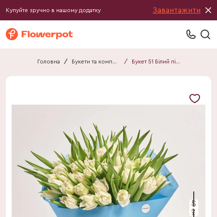
Завантажити
Купуйте зручно в нашому додатку
Головна
/
Букети та композиції
/
Букет 51 Білий піоновидний Тюльпан F763
40 см