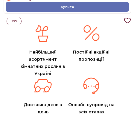
Купити
-
29
%
Найбільший
Постійні акційні
асортимент
пропозиції
кімнатних рослин в
Україні
Доставка день в
Онлайн супровід на
день
всіх етапах