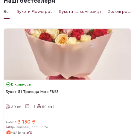
Наші бестселери
Всі
Букети Flowerpot
Букети та композиції
Зелені росл
В наявності
Букет 51 Троянда Мікс F825
50
см
L
50
см
3 150
₴
4 450
₴
При відправці до 11.08.26
+157 бонусів