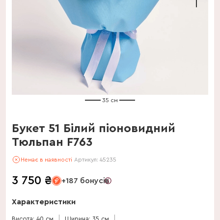
35 см
Букет 51 Білий піоновидний
Тюльпан F763
Немає в наявності
Артикул:
45235
3 750
₴
+187 бонусів
Характеристики
Висота: 40 см
Ширина: 35 см