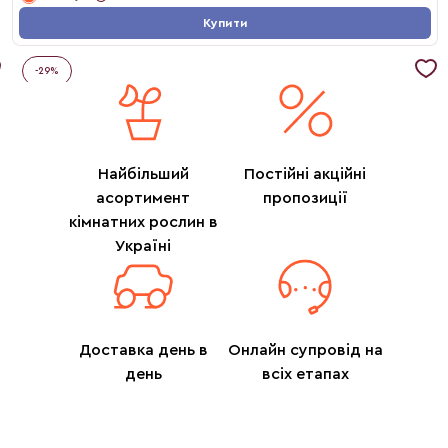
Купити
-
29
%
Найбільший
Постійні акційні
асортимент
пропозиції
кімнатних рослин в
Україні
Доставка день в
Онлайн супровід на
день
всіх етапах