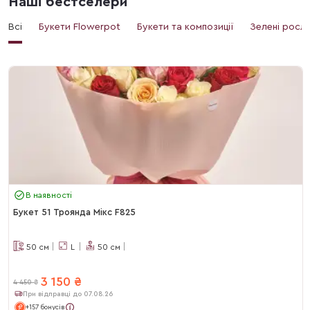
Наші бестселери
Всі
Букети Flowerpot
Букети та композиції
Зелені росл
В наявності
Букет 51 Троянда Мікс F825
50
см
L
50
см
3 150
₴
4 450
₴
При відправці до 07.08.26
+157 бонусів