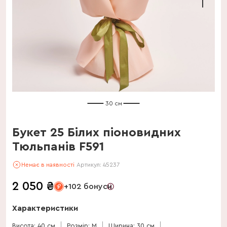
30 см
Букет 25 Білих піоновидних
Тюльпанів F591
Немає в наявності
Артикул:
45237
2 050
₴
+102 бонуси
Характеристики
Висота: 40 см
Розмір: M
Ширина: 30 см