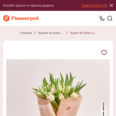
Завантажити
Купуйте зручно в нашому додатку
Головна
/
Букети та композиції
/
Букет 25 Білих піоновидних Тюльпанів F591
40 см