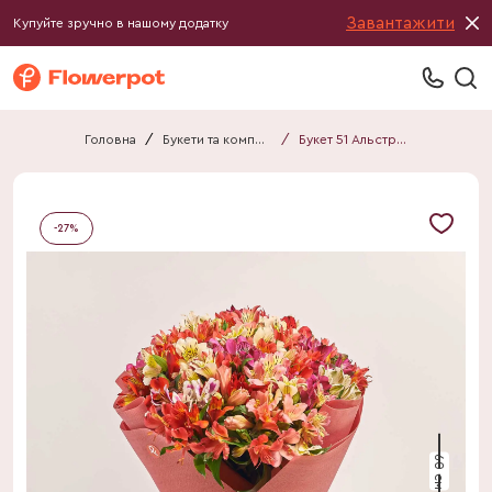
Завантажити
Купуйте зручно в нашому додатку
Головна
/
Букети та композиції
/
Букет 51 Альстромерія Мікс F770
-
27
%
60 см