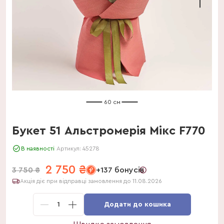
60 см
Букет 51 Альстромерія Мікс F770
В наявності
Артикул:
45278
2 750
₴
3 750
₴
+137 бонусів
Акція діє при відправці замовлення до 11.08.2026
1
Додати до кошика