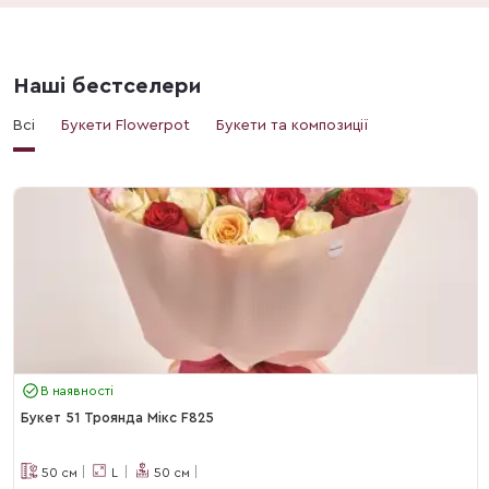
Наші бестселери
Всі
Букети Flowerpot
Букети та композиції
В наявності
Букет 51 Троянда Мікс F825
50
см
L
50
см