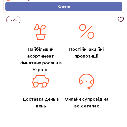
Купити
-
29
%
Найбільший
Постійні акційні
асортимент
пропозиції
кімнатних рослин в
Україні
Доставка день в
Онлайн супровід на
день
всіх етапах