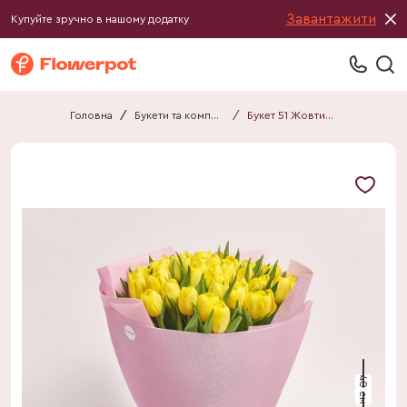
Завантажити
Купуйте зручно в нашому додатку
Головна
/
Букети та композиції
/
Букет 51 Жовтий піоновидний Тюльпан F765
40 см