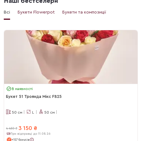
Наші бестселери
Всі
Букети Flowerpot
Букети та композиції
В наявності
Букет 51 Троянда Мікс F825
50
см
L
50
см
3 150
₴
4 450
₴
При відправці до 11.08.26
+157 бонусів