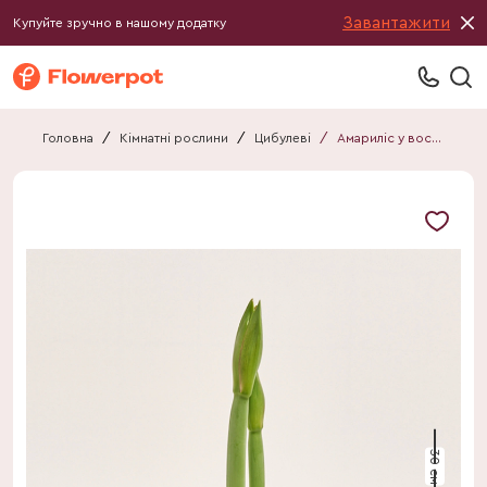
Завантажити
Купуйте зручно в нашому додатку
Головна
/
Кімнатні рослини
/
Цибулеві
/
Амариліс у воску серце
30 см