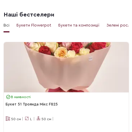
Наші бестселери
Всі
Букети Flowerpot
Букети та композиції
Зелені росл
В наявності
Букет 51 Троянда Мікс F825
50
см
L
50
см