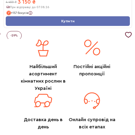
3 150
₴
4 450
₴
При відправці до 07.08.26
+157 бонусів
Купити
-
29
%
Найбільший
Постійні акційні
асортимент
пропозиції
кімнатних рослин в
Україні
Доставка день в
Онлайн супровід на
день
всіх етапах