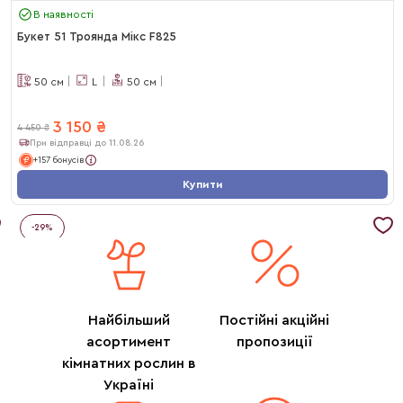
В наявності
Букет 51 Троянда Мікс F825
50
см
L
50
см
3 150
₴
4 450
₴
При відправці до 11.08.26
+157 бонусів
Купити
-
29
%
Найбільший
Постійні акційні
асортимент
пропозиції
кімнатних рослин в
Україні