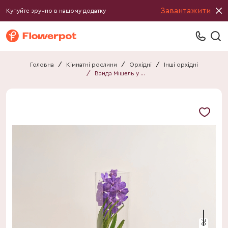
Завантажити
Купуйте зручно в нашому додатку
Головна
/
Кімнатні рослини
/
Орхідні
/
Інші орхідні
/
Ванда Мішель у склі
70 см