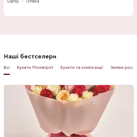
LiqPay
Готівка
Наші бестселери
Всі
Букети Flowerpot
Букети та композиції
Зелені росл