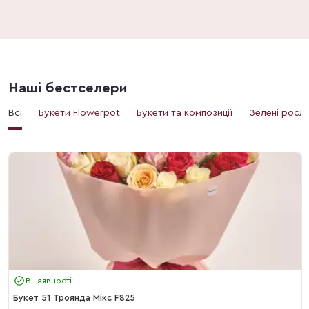
Наші бестселери
Всі
Букети Flowerpot
Букети та композиції
Зелені росл
В наявності
Букет 51 Троянда Мікс F825