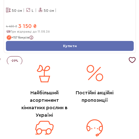
50
см
L
50
см
3 150
₴
4 450
₴
При відправці до 11.08.26
+157 бонусів
Купити
-
29
%
Найбільший
Постійні акційні
асортимент
пропозиції
кімнатних рослин в
Україні