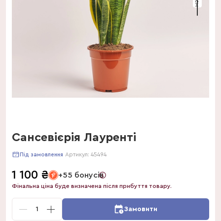
Сансевієрія Лауренті
Артикул:
45494
Під замовлення
1 100
₴
+55 бонусів
Фінальна ціна буде визначена після прибуття товару.
1
Замовити