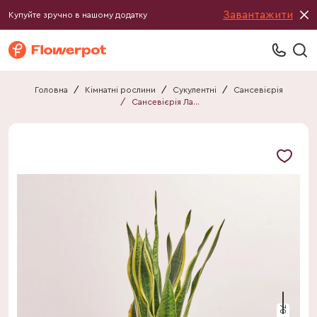
Завантажити
Купуйте зручно в нашому додатку
Головна
/
Кімнатні рослини
/
Сукулентні
/
Сансевієрія
/
Сансевієрія Лауренті
70 см